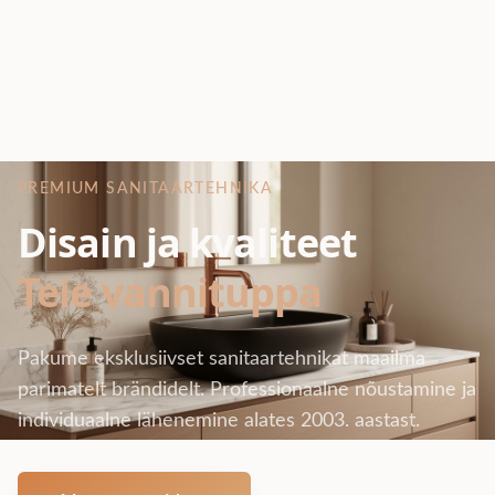
PREMIUM SANITAARTEHNIKA
Disain ja kvaliteet
Teie vannituppa
Pakume eksklusiivset sanitaartehnikat maailma
parimatelt brändidelt. Professionaalne nõustamine ja
individuaalne lähenemine alates 2003. aastast.