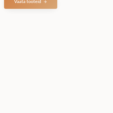
Vaata tooteid
Võta ühendust