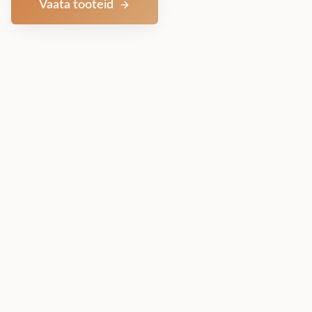
Vaata tooteid
Võta ühendust