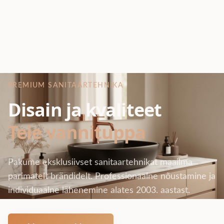
PREMIUM SANITAARTEHNIKA
Disain ja kvaliteet
Teie vannituppa
Pakume eksklusiivset sanitaartehnikat maailma
parimatelt brändidelt. Professionaalne nõustamine ja
individuaalne lähenemine alates 2003. aastast.