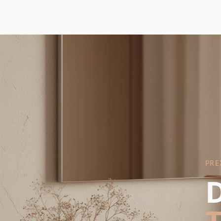
PRE
D
T