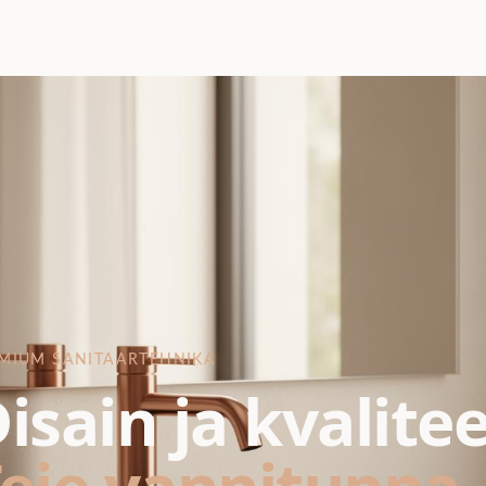
MIUM SANITAARTEHNIKA
isain ja kvalite
eie vannituppa