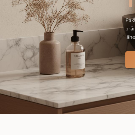
Pak
brän
lähe