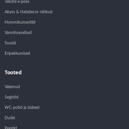
Tekstiil e-poes
Abyss & Habidecor rätikud
Hommikumantlid
Vannitoavaibad
Sussid
Eripakkumised
Tooted
Valamud
Segistid
WC-potid ja bideed
Dušid
Peeglid