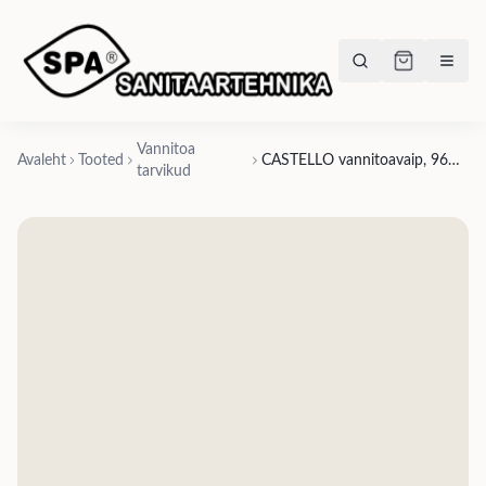
Vannitoa
Avaleht
Tooted
CASTELLO vannitoavaip, 96% puuvill/3% akrüül/1% lurex, 1 muster & 3 suurust- 50x80cm, 60x100cm, 70x140cm
tarvikud