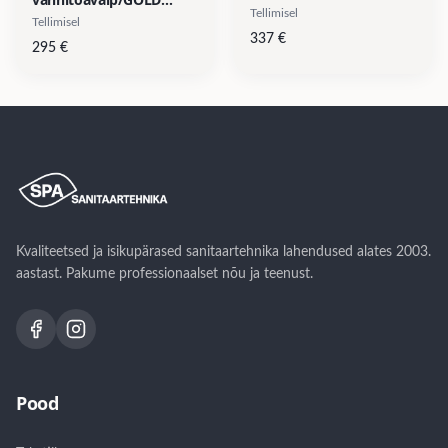
puuvill/15% akrüül/10%
Tellimisel
Collection, 96% Egiptuse
Tellimisel
lurex, 1 muster & 1
pikakiuline puuvill/3%
337
€
295
€
suurus- diam 90cm
akrüül/1% lurex, 1
muster, 1 suurus- d-
80cm
Kvaliteetsed ja isikupärased sanitaartehnika lahendused alates 2003.
aastast. Pakume professionaalset nõu ja teenust.
Pood