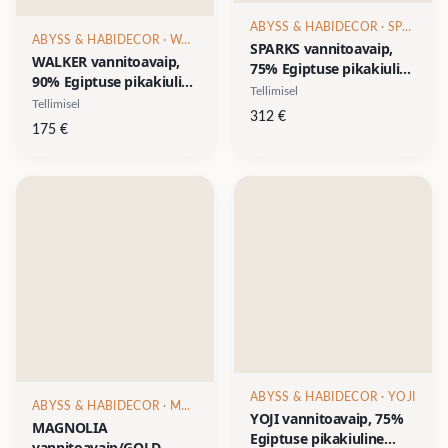
ABYSS & HABIDECOR
· SPARKS
ABYSS & HABIDECOR
· WALKER
SPARKS vannitoavaip,
WALKER vannitoavaip,
75% Egiptuse pikakiuline
90% Egiptuse pikakiuline
puuvill/15% akrüül/10%
Tellimisel
puuvill/10% akrüül, 1
Tellimisel
lurex, 1 muster, 1
312
€
muster, 1 suurus- diam
suurus- 70x120cm
175
€
80cm
ABYSS & HABIDECOR
· YOJI
ABYSS & HABIDECOR
· MAGNOLIA
YOJI vannitoavaip, 75%
MAGNOLIA
Egiptuse pikakiuline
vannitoavaip/GOLD