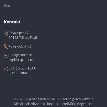
PAA
Kontakt
Rävala pst 19
10143 Tallinn, Eesti
+372 661 6491
urve@spanet.ee
ingrid@spanet.ee
E-R: 10:00 - 18:00
L, P: Suletud
©
2026
SPA Sanitaartehnika OÜ.
Kõik õigused kaitstud.
Meist
Uudised
Kontakt
Hooldusjuhend
Müügitingimused