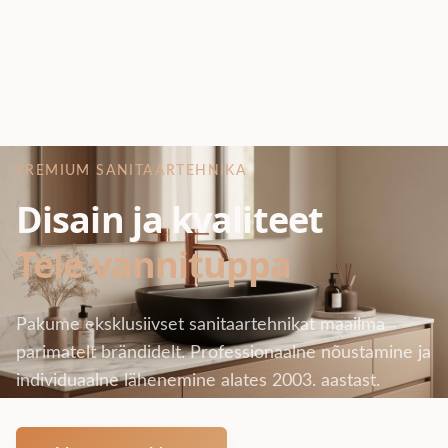
PREMIUM SANITAARTEHNIKA
Disain ja kvaliteet
Teie vannituppa
Pakume eksklusiivset sanitaartehnikat maailma
parimatelt brändidelt. Professionaalne nõustamine ja
individuaalne lähenemine alates 2003. aastast.