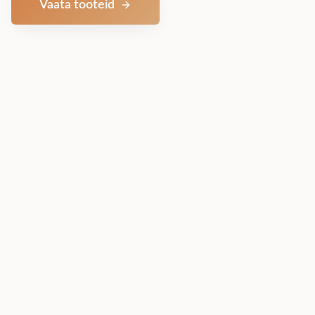
Vaata tooteid
Võta ühendust