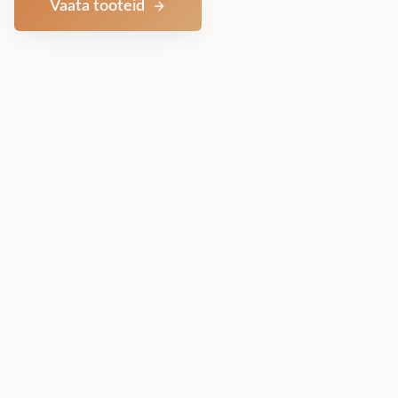
Vaata tooteid
Võta ühendust