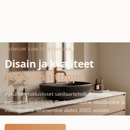
PREMIUM SANITAARTEHNIKA
Disain ja kvaliteet
Teie vannituppa
Pakume eksklusiivset sanitaartehnikat maailma
parimatelt brändidelt. Professionaalne nõustamine ja
individuaalne lähenemine alates 2003. aastast.