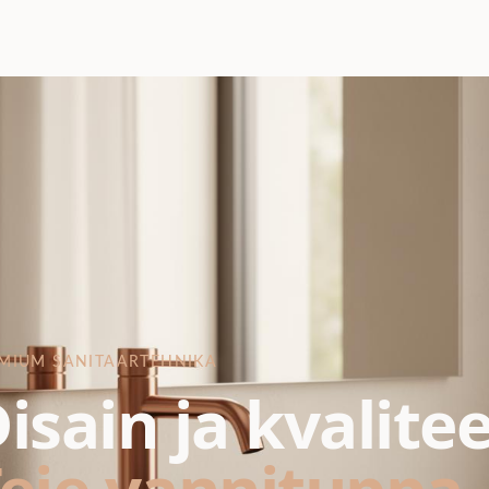
MIUM SANITAARTEHNIKA
isain ja kvalite
eie vannituppa