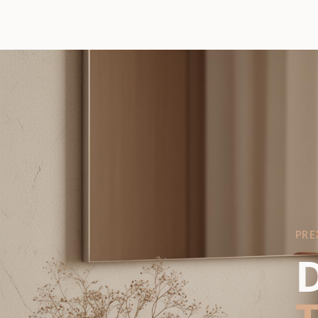
PRE
D
T