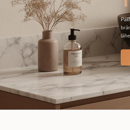
Pak
brän
lähe