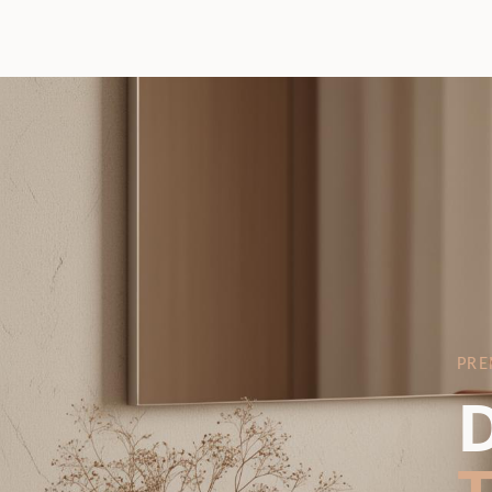
PRE
D
T