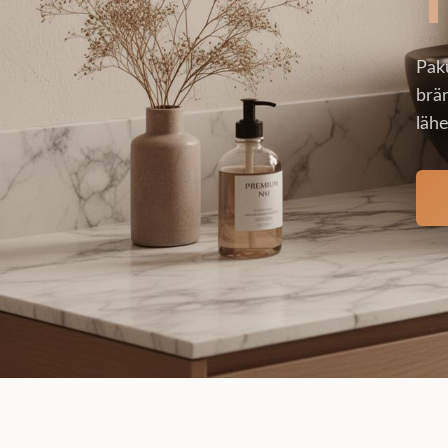
Pak
brän
lähe