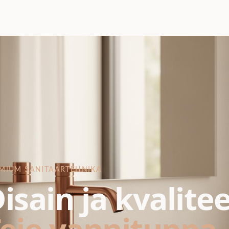
MIUM SANITAARTEHNIKA
isain ja kvalite
eie vannituppa