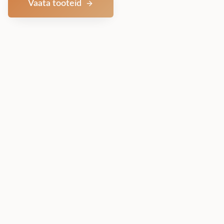
Vaata tooteid
Võta ühendust