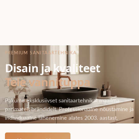
PREMIUM SANITAARTEHNIKA
Disain ja kvaliteet
Teie vannituppa
Pakume eksklusiivset sanitaartehnikat maailma
parimatelt brändidelt. Professionaalne nõustamine ja
individuaalne lähenemine alates 2003. aastast.