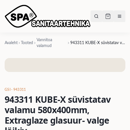
Vannitoa
Avaleht
Tooted
943311 KUBE-X süvistatav valamu 580x400mm, Extraglaze glasuur- valge läikiv
valamud
GSI
· 943311
943311 KUBE-X süvistatav
valamu 580x400mm,
Extraglaze glasuur- valge