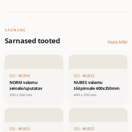
SARNANE
Sarnased tooted
Vaata kõiki
GSI
· NORM
GSI
· NUBES
NORM valamu
NUBES valamu
seinale/uputatav
tööpinnale 400x350mm
350 x 260 mm
400 x 350 mm
GSI
· NUBES
GSI
· NUBES