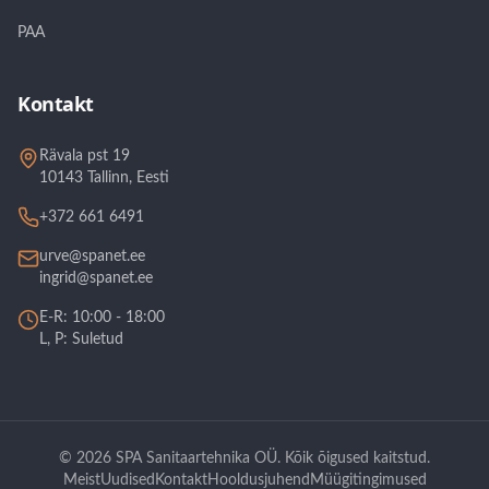
PAA
Kontakt
Rävala pst 19
10143 Tallinn, Eesti
+372 661 6491
urve@spanet.ee
ingrid@spanet.ee
E-R: 10:00 - 18:00
L, P: Suletud
©
2026
SPA Sanitaartehnika OÜ.
Kõik õigused kaitstud.
Meist
Uudised
Kontakt
Hooldusjuhend
Müügitingimused