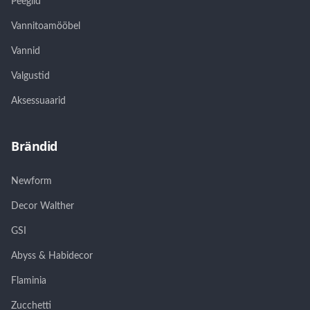
Peeglid
Vannitoamööbel
Vannid
Valgustid
Aksessuaarid
Brändid
Newform
Decor Walther
GSI
Abyss & Habidecor
Flaminia
Zucchetti