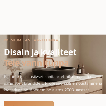
PREMIUM SANITAARTEHNIKA
Disain ja kvaliteet
Teie vannituppa
Pakume eksklusiivset sanitaartehnikat maailma
parimatelt brändidelt. Professionaalne nõustamine ja
individuaalne lähenemine alates 2003. aastast.