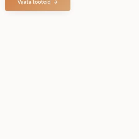
Vaata tooteid
Võta ühendust